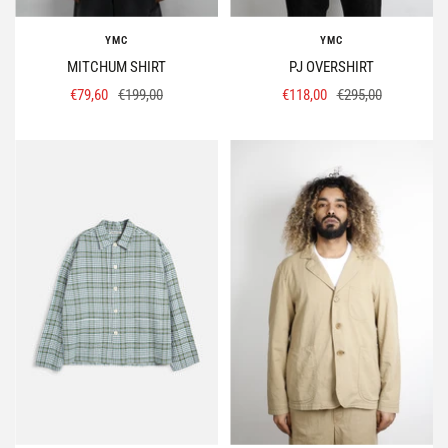
YMC
YMC
MITCHUM SHIRT
PJ OVERSHIRT
Prix
Prix
Prix
Prix
€79,60
€199,00
€118,00
€295,00
de
normal
de
normal
vente
vente