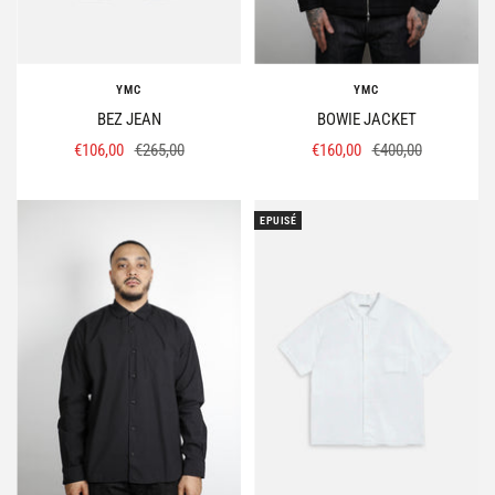
YMC
YMC
BEZ JEAN
BOWIE JACKET
Prix
Prix
Prix
Prix
€106,00
€265,00
€160,00
€400,00
de
normal
de
normal
vente
vente
EPUISÉ