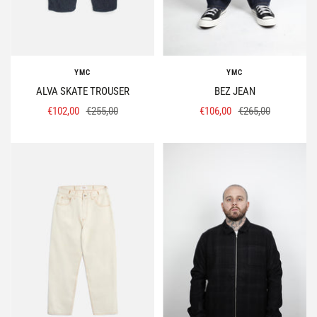
YMC
YMC
ALVA SKATE TROUSER
BEZ JEAN
Prix
Prix
Prix
Prix
€102,00
€255,00
€106,00
€265,00
de
normal
de
normal
vente
vente