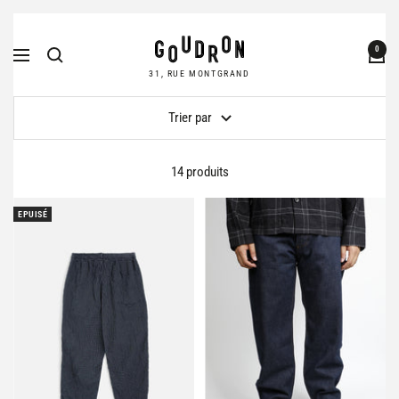
Passer
Goudron
au
0
Navigation
Store
contenu
31, RUE MONTGRAND
Trier par
14 produits
EPUISÉ