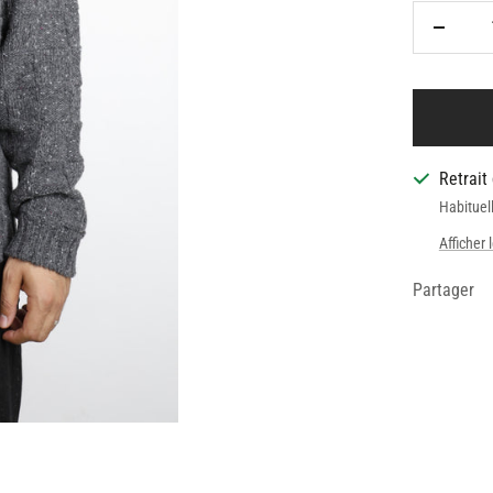
Réduire
la
quantit
Retrait
Habituel
Afficher 
Partager