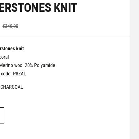
ERSTONES KNIT
Prix
€340,00
normal
rstones knit
coral
Merino wool 20% Polyamide
e code: P8ZAL
CHARCOAL