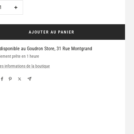
Augmenter
la
é
quantité
AJOUTER AU PANIER
 disponible au Goudron Store, 31 Rue Montgrand
lement prête en 1 heure
les informations de la boutique