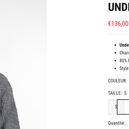
UND
Prix
€136,00
de
vente
Unde
Char
80% 
Styl
COULEUR:
TAILLE:
S
S
Quantité: