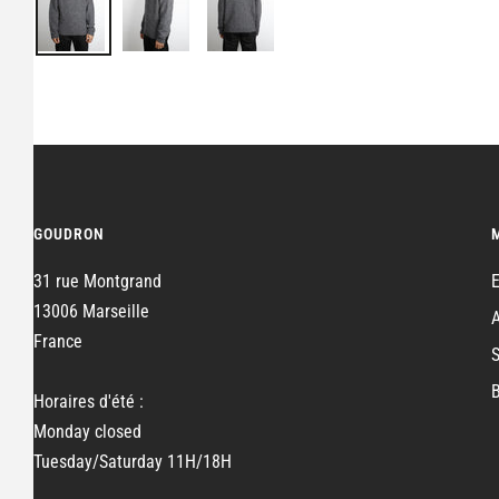
GOUDRON
31 rue Montgrand
13006 Marseille
France
Horaires d'été :
Monday closed
Tuesday/Saturday 11H/18H