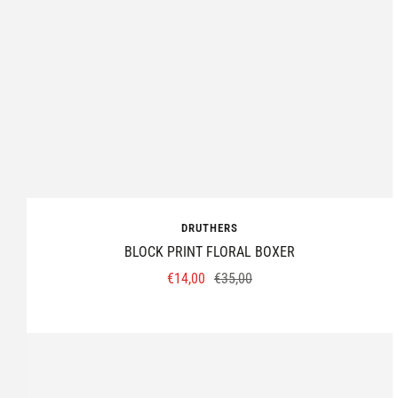
DRUTHERS
BLOCK PRINT FLORAL BOXER
Prix
Prix
€14,00
€35,00
de
normal
vente