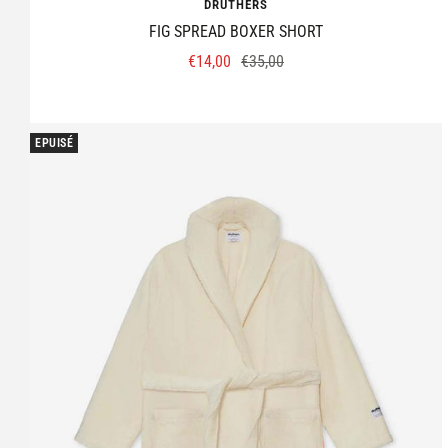
DRUTHERS
FIG SPREAD BOXER SHORT
Prix
Prix
€14,00
€35,00
de
normal
vente
EPUISÉ