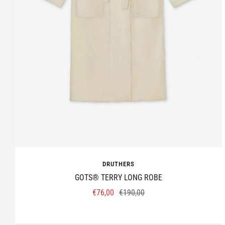
DRUTHERS
GOTS® TERRY LONG ROBE
Prix
Prix
€76,00
€190,00
de
normal
vente