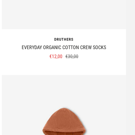
DRUTHERS
EVERYDAY ORGANIC COTTON CREW SOCKS
Prix
Prix
€12,00
€30,00
de
normal
vente