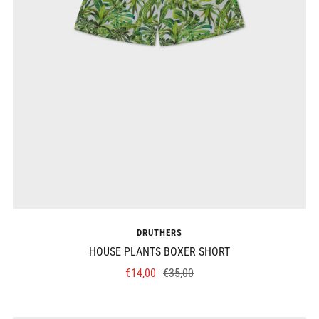
DRUTHERS
HOUSE PLANTS BOXER SHORT
Prix
Prix
€14,00
€35,00
de
normal
vente