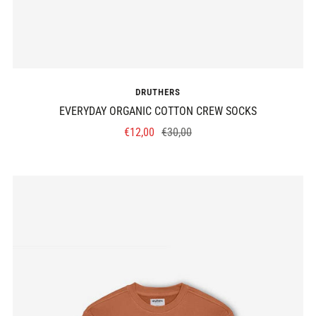
DRUTHERS
EVERYDAY ORGANIC COTTON CREW SOCKS
Prix
Prix
€12,00
€30,00
de
normal
vente