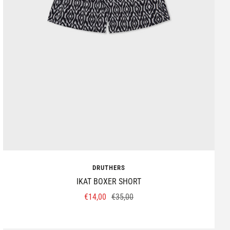
DRUTHERS
IKAT BOXER SHORT
Prix
Prix
€14,00
€35,00
de
normal
vente