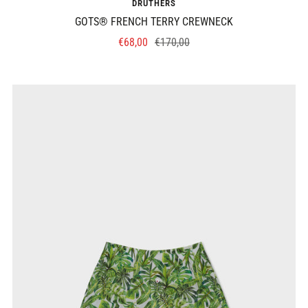
DRUTHERS
GOTS® FRENCH TERRY CREWNECK
Prix
Prix
€68,00
€170,00
de
normal
vente