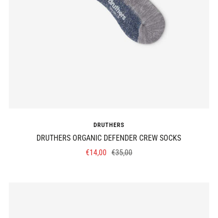
DRUTHERS
DRUTHERS ORGANIC DEFENDER CREW SOCKS
Prix
Prix
€14,00
€35,00
de
normal
vente