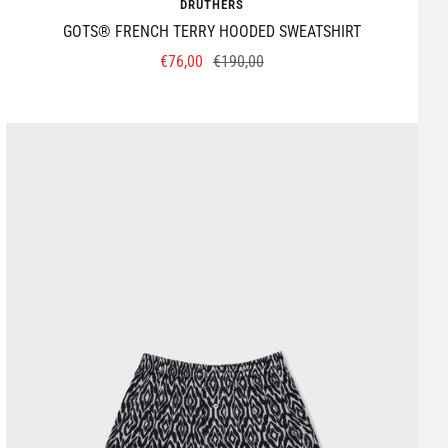
DRUTHERS
GOTS® FRENCH TERRY HOODED SWEATSHIRT
Prix
Prix
€76,00
€190,00
de
normal
vente