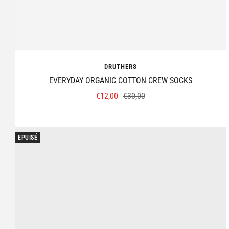
DRUTHERS
EVERYDAY ORGANIC COTTON CREW SOCKS
Prix
Prix
€12,00
€30,00
de
normal
vente
EPUISÉ