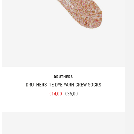
DRUTHERS
DRUTHERS TIE DYE YARN CREW SOCKS
Prix
Prix
€14,00
€35,00
de
normal
vente