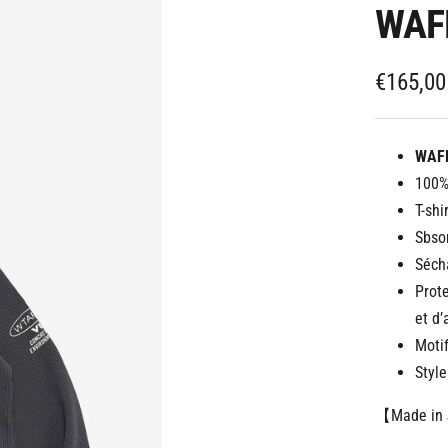
WAFF
Prix
€165,00
de
vente
WAFF
100%
T-shi
Sbsor
Séch
Prote
et d’
Moti
Styl
【Made in