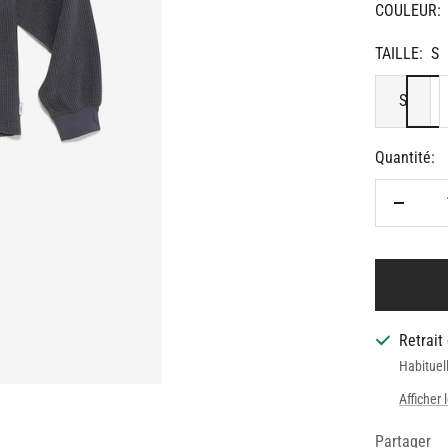
COULEUR:
TAILLE:
S
S
Quantité:
Réduire
la
quantit
Retrait
Habituel
Afficher 
Partager