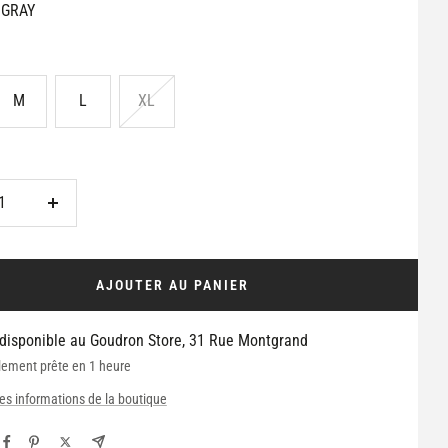
GRAY
M
L
XL
Augmenter
la
é
quantité
AJOUTER AU PANIER
 disponible au Goudron Store, 31 Rue Montgrand
lement prête en 1 heure
les informations de la boutique