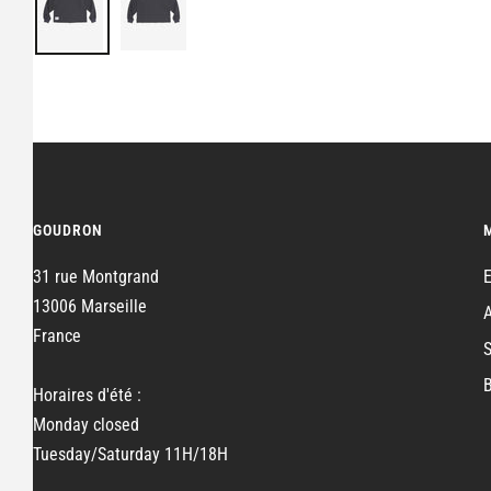
GOUDRON
31 rue Montgrand
13006 Marseille
France
Horaires d'été :
Monday closed
Tuesday/Saturday 11H/18H