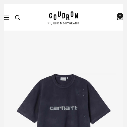
Passer
Goudron
au
0
Navigation
Store
contenu
31, RUE MONTGRAND