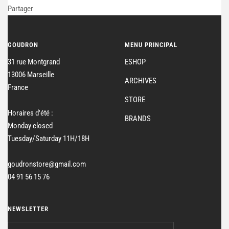
Partager
GOUDRON
MENU PRINCIPAL
31 rue Montgrand
ESHOP
13006 Marseille
ARCHIVES
France
STORE
Horaires d'été :
BRANDS
Monday closed
Tuesday/Saturday 11H/18H
goudronstore@gmail.com
04 91 56 15 76
NEWSLETTER