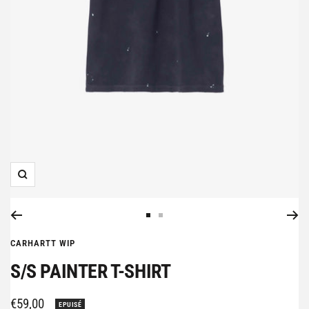
Zoom
Aller
Aller
au
au
CARHARTT WIP
slide
slide
S/S PAINTER T-SHIRT
1
2
Prix
€59,00
EPUISÉ