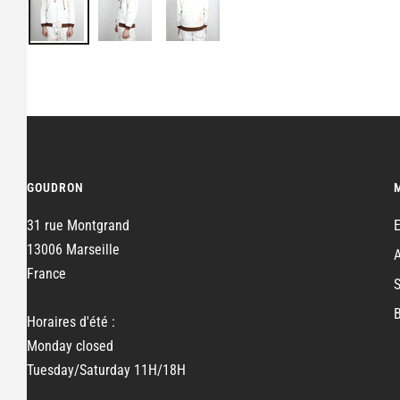
GOUDRON
31 rue Montgrand
13006 Marseille
France
Horaires d'été :
Monday closed
Tuesday/Saturday 11H/18H