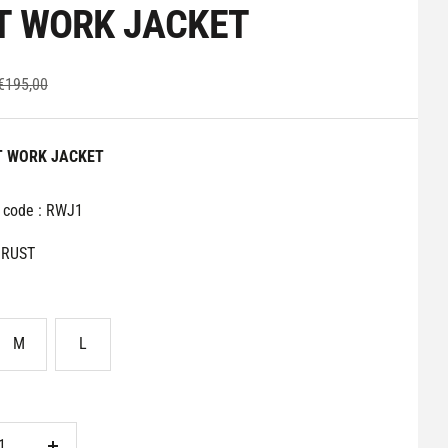
T WORK JACKET
Prix
€195,00
normal
T WORK JACKET
e code : RWJ1
RUST
M
L