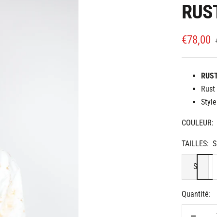
RUS
Prix
€78,00
de
vente
RUS
Rust
Styl
COULEUR:
TAILLES:
S
S
Quantité: