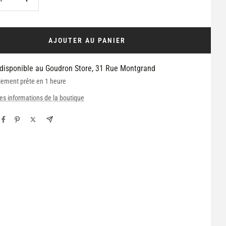
Augmenter
la
é
quantité
AJOUTER AU PANIER
 disponible au Goudron Store, 31 Rue Montgrand
lement prête en 1 heure
les informations de la boutique