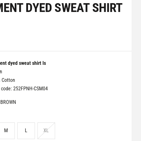
MENT DYED SWEAT SHIRT
ent dyed sweat shirt ls
n
 Cotton
e code: 252FPNH-CSM04
BROWN
M
L
XL