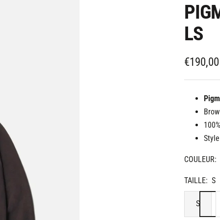
PIG
LS
Prix
€190,00
de
vente
Pigm
Brow
100%
Styl
COULEUR:
TAILLE:
S
S