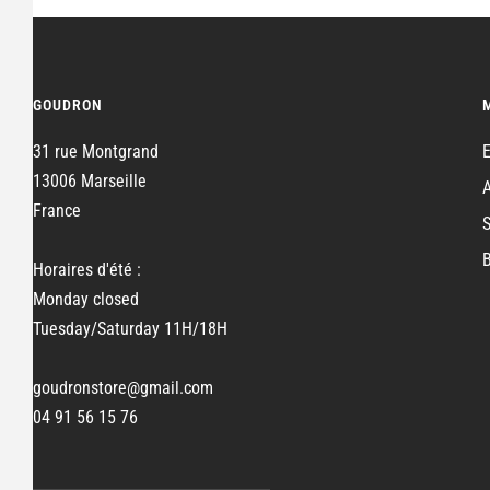
GOUDRON
31 rue Montgrand
13006 Marseille
France
Horaires d'été :
Monday closed
Tuesday/Saturday 11H/18H
goudronstore@gmail.com
04 91 56 15 76