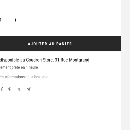
Augmenter
la
é
quantité
AJOUTER AU PANIER
 disponible au Goudron Store, 31 Rue Montgrand
lement prête en 1 heure
les informations de la boutique