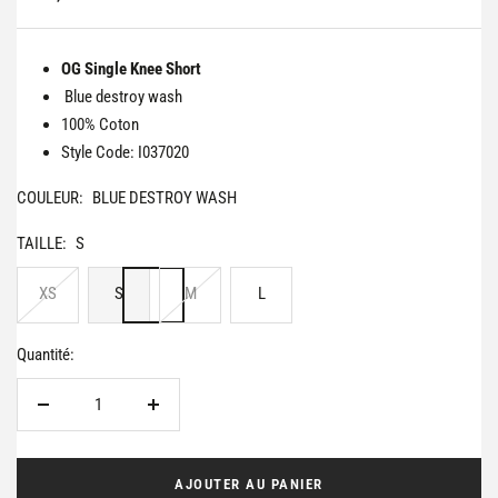
de
vente
OG Single Knee Short
Blue destroy wash
100% Coton
Style Code: I037020
COULEUR:
BLUE DESTROY WASH
TAILLE:
S
XS
S
M
L
Quantité:
Réduire
Augmenter
la
la
quantité
quantité
AJOUTER AU PANIER