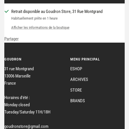
Retrait disponible au Goudron Store, 31 Rue Montgrand
Habituellement prête en 1 heure
Afficher les informations de la boutique
Partager
GOUDRON
MENU PRINCIPAL
31 rue Montgrand
ESHOP
13006 Marseille
ARCHIVES
France
STORE
Horaires d'été :
BRANDS
Monday closed
Tuesday/Saturday 11H/18H
goudronstore@gmail.com