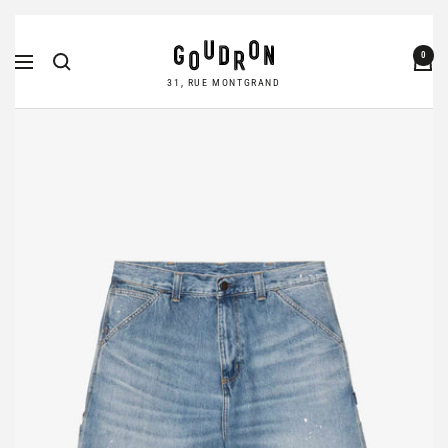
Passer
Goudron
au
0
Navigation
Store
contenu
31, RUE MONTGRAND