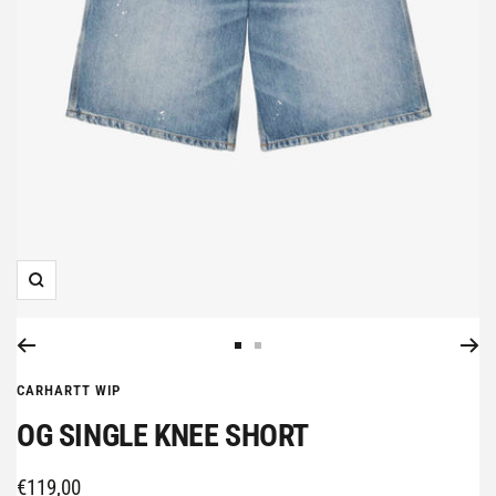
Zoom
Aller
Aller
au
au
CARHARTT WIP
slide
slide
OG SINGLE KNEE SHORT
1
2
Prix
€119,00