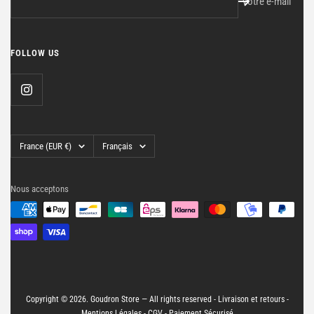
Votre e-mail
FOLLOW US
Pays/région
Langue
France (EUR €)
Français
Nous acceptons
Copyright © 2026. Goudron Store — All rights reserved -
Livraison et retours
-
Mentions Légales
-
CGV
-
Paiement Sécurisé