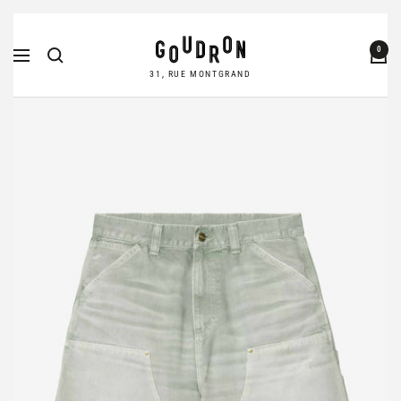
Passer
Goudron
au
0
Navigation
Store
contenu
31, RUE MONTGRAND