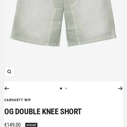
Zoom
Aller
Aller
au
au
CARHARTT WIP
slide
slide
OG DOUBLE KNEE SHORT
1
2
Prix
€149,00
EPUISÉ