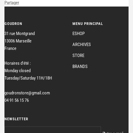
Partager
GOUDRON
MENU PRINCIPAL
31 rue Montgrand
ESHOP
13006 Marseille
ARCHIVES
France
STORE
Horaires d'été :
BRANDS
Monday closed
Tuesday/Saturday 11H/18H
goudronstore@gmail.com
04 91 56 15 76
NEWSLETTER