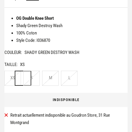
de
vente
OG Double Knee Short
Shady Green Destroy Wash
100% Coton
Style Code: I036870
COULEUR:
SHADY GREEN DESTROY WASH
TAILLE:
XS
XS
S
M
L
INDISPONIBLE
Retrait actuellement indisponible au Goudron Store, 31 Rue
Montgrand