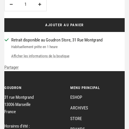
Réduire
Augmenter
la
la
quantité
quantité
AJOUTER AU PANIER
Retrait disponible au Goudron Store, 31 Rue Montgrand
Habituellement prête en 1 heure
Afficher les informations de la boutique
Partager
GOUDRON
MENU PRINCIPAL
31 rue Montgrand
ESHOP
13006 Marseille
ARCHIVES
France
STORE
Horaires d'été :