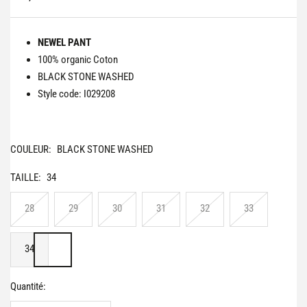
de
vente
NEWEL PANT
100% organic Coton
BLACK STONE WASHED
Style code: I029208
COULEUR:
BLACK STONE WASHED
TAILLE:
34
28
29
30
31
32
33
34
Quantité: