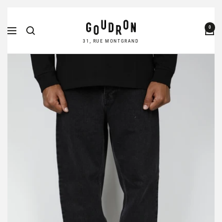
Passer
Goudron
au
0
Navigation
Store
contenu
31, RUE MONTGRAND