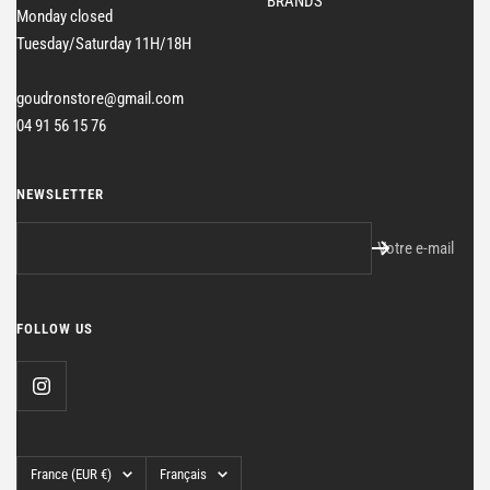
BRANDS
Monday closed
Tuesday/Saturday 11H/18H
goudronstore@gmail.com
04 91 56 15 76
NEWSLETTER
Votre e-mail
FOLLOW US
Pays/région
Langue
France (EUR €)
Français