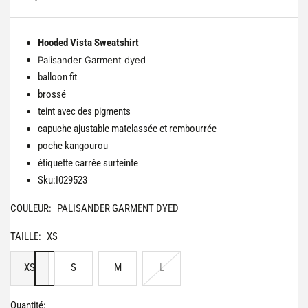
de
vente
Hooded Vista Sweatshirt
Palisander Garment dyed
balloon fit
brossé
teint avec des pigments
capuche ajustable matelassée et rembourrée
poche kangourou
étiquette carrée surteinte
Sku:I029523
COULEUR:
PALISANDER GARMENT DYED
TAILLE:
XS
XS
S
M
L
Quantité: