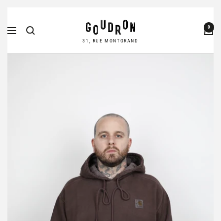
Passer
Goudron
au
0
Navigation
Store
contenu
31, RUE MONTGRAND