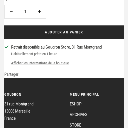
Réduire
Augmenter
la
la
quantité
quantité
AJOUTER AU PANIER
Retrait disponible au Goudron Store, 31 Rue Montgrand
Habituellement prête en 1 heure
Afficher les informations de la boutique
Partager
GOUDRON
MENU PRINCIPAL
31 rue Montgrand
ESHOP
13006 Marseille
ARCHIVES
France
STORE