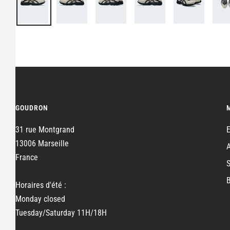
GOUDRON
31 rue Montgrand
13006 Marseille
France
Horaires d'été :
Monday closed
Tuesday/Saturday 11H/18H