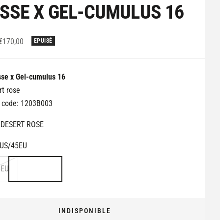
ESSE X GEL-CUMULUS 16
Prix
€170,00
EPUISÉ
normal
sse x Gel-cumulus 16
rt rose
e code: 1203B003
DESERT ROSE
US/45EU
5EU
INDISPONIBLE