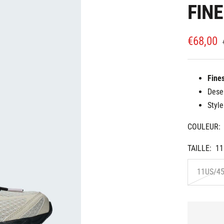
FIN
Prix
€68,00
de
vente
Fine
Dese
Styl
COULEUR:
TAILLE:
11
11US/4