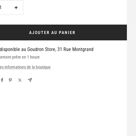
Augmenter
la
é
quantité
AJOUTER AU PANIER
 disponible au Goudron Store, 31 Rue Montgrand
lement prête en 1 heure
les informations de la boutique