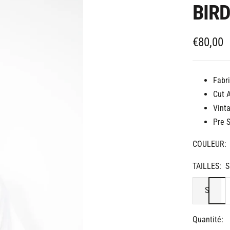
BIRD
Prix
€80,00
de
vente
Fabri
Cut 
Vint
Pre 
COULEUR:
TAILLES:
S
S
Quantité: