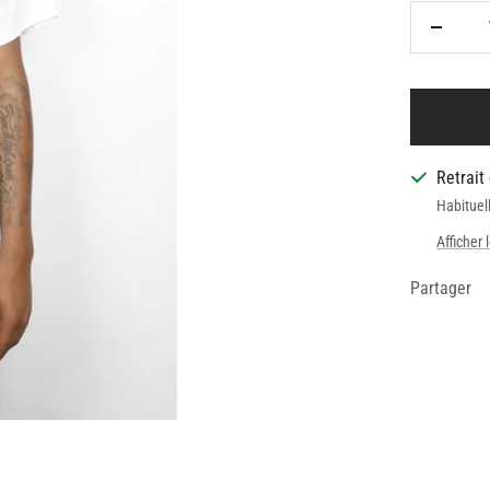
Réduire
la
quantit
Retrait
Habituel
Afficher 
Partager