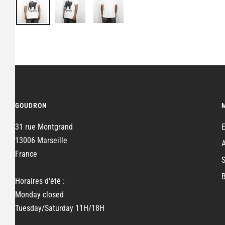
GOUDRON
31 rue Montgrand
13006 Marseille
France
Horaires d'été :
Monday closed
Tuesday/Saturday 11H/18H