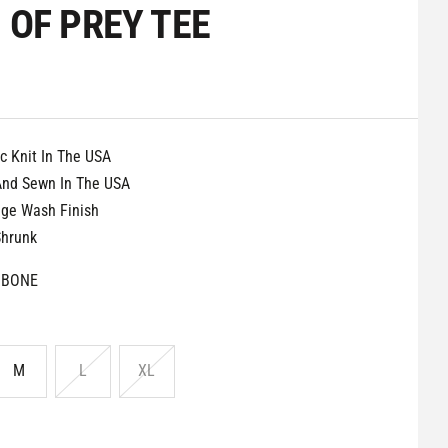
 OF PREY TEE
c Knit In The USA
And Sewn In The USA
age Wash Finish
Shrunk
BONE
M
L
XL